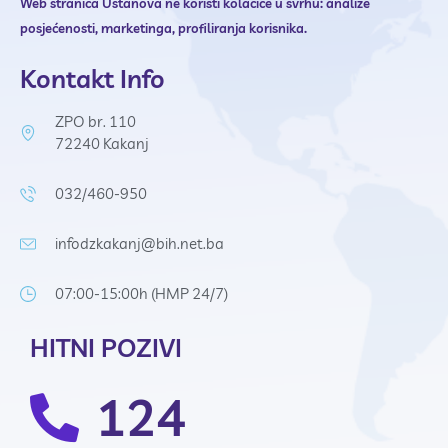
Web stranica Ustanova ne
koristi kolačiće u svrhu:
analize
posjećenosti,
marketinga,
profiliranja korisnika.
Kontakt Info
ZPO br. 110
72240 Kakanj
032/460-950
infodzkakanj@bih.net.ba
07:00-15:00h (HMP 24/7)
HITNI POZIVI
124