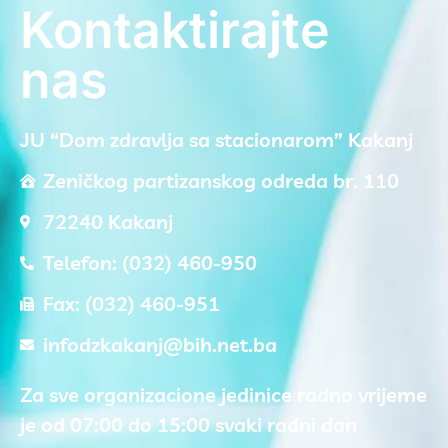
Kontaktirajte
nas
JU “Dom zdravlja sa stacionarom” Kakanj
Zeničkog partizanskog odreda br. 110
72240 Kakanj
Telefon: (032) 460-950
Fax: (032) 460-951
infodzkakanj@bih.net.ba
Za sve organizacione jedinice radno vrijeme
je od 07:00 do 15:00 svaki radni dan