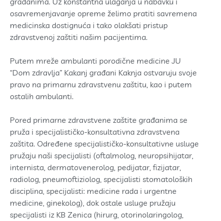
građanima. Uz konstantna ulaganja u nabavku i
osavremenjavanje opreme želimo pratiti savremena
medicinska dostignuća i tako olakšati pristup
zdravstvenoj zaštiti našim pacijentima.
Putem mreže ambulanti porodične medicine JU
“Dom zdravlja” Kakanj građani Kaknja ostvaruju svoje
pravo na primarnu zdravstvenu zaštitu, kao i putem
ostalih ambulanti.
Pored primarne zdravstvene zaštite građanima se
pruža i specijalističko-konsultativna zdravstvena
zaštita. Određene specijalističko-konsultativne usluge
pružaju naši specijalisti (oftalmolog, neuropsihijatar,
internista, dermatovenerolog, pedijatar, fizijatar,
radiolog, pneumoftiziolog, specijalisti stomatoloških
disciplina, specijalisti: medicine rada i urgentne
medicine, ginekolog), dok ostale usluge pružaju
specijalisti iz KB Zenica (hirurg, otorinolaringolog,