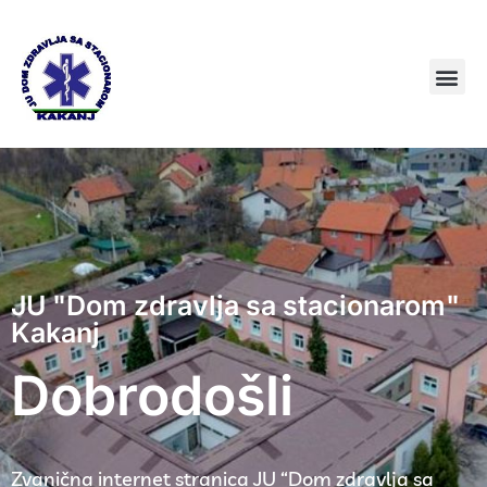
JU "Dom zdravlja sa stacionarom"
Kakanj
Dobrodošli
Zvanična internet stranica JU “Dom zdravlja sa