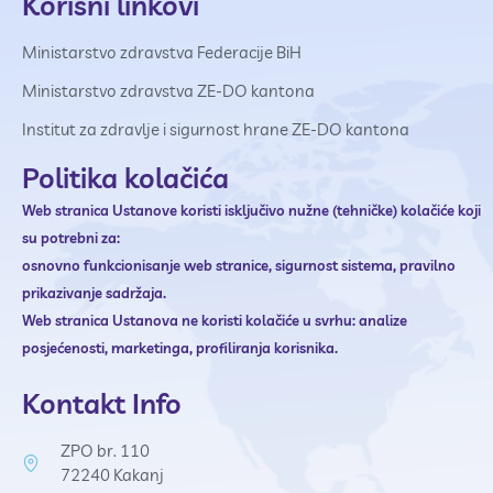
Korisni linkovi
Ministarstvo zdravstva Federacije BiH
Ministarstvo zdravstva ZE-DO kantona
Institut za zdravlje i sigurnost hrane ZE-DO kantona
Politika kolačića
Web stranica Ustanove
koristi isključivo nužne (tehničke) kolačiće koji
su potrebni za:
osnovno funkcionisanje web stranice,
sigurnost sistema,
pravilno
prikazivanje sadržaja.
Web stranica Ustanova ne
koristi kolačiće u svrhu:
analize
posjećenosti,
marketinga,
profiliranja korisnika.
Kontakt Info
ZPO br. 110
72240 Kakanj