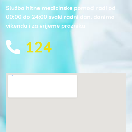
Služba hitne medicinske pomoći radi od
00:00 do 24:00 svaki radni dan, danima
vikenda i za vrijeme praznika
124