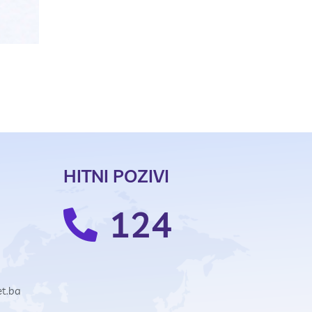
HITNI POZIVI
124
et.ba