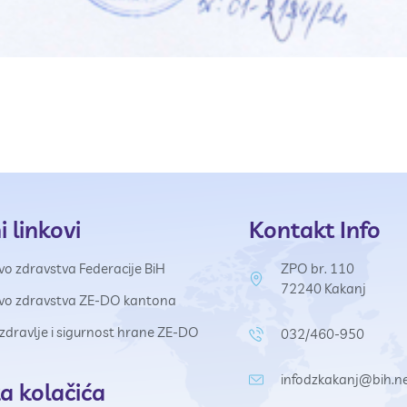
i linkovi
Kontakt Info
vo zdravstva Federacije BiH
ZPO br. 110
72240 Kakanj
tvo zdravstva ZE-DO kantona
a zdravlje i sigurnost hrane ZE-DO
032/460-950
infodzkakanj@bih.n
ka kolačića