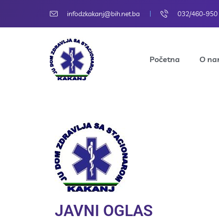
infodzkakanj@bih.net.ba
032/460-950
Početna
O n
JAVNI OGLAS