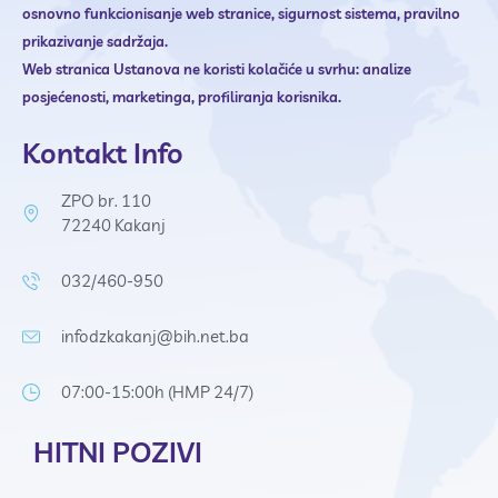
osnovno funkcionisanje web stranice,
sigurnost sistema,
pravilno
prikazivanje sadržaja.
Web stranica Ustanova ne
koristi kolačiće u svrhu:
analize
posjećenosti,
marketinga,
profiliranja korisnika.
Kontakt Info
ZPO br. 110
72240 Kakanj
032/460-950
infodzkakanj@bih.net.ba
07:00-15:00h (HMP 24/7)
HITNI POZIVI