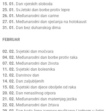
15.
01.
Dan vjerskih sloboda
25.
01.
SvJetski dan borbe protiv lepre
26.
01.
Međunarodni dan carine
27.
01.
Međunarodni dan sjećanja na holokaust
31.
01.
Dan bez duhanskog dima
FEBRUAR
02.
02.
Svjetski dan močvara
04.
02.
Međunarodni dan borbe protiv raka
07.
02.
Međunarodni dan života
11.
02.
Svjetski dan bolesnika
12.
02.
Darvinov dan
14.
02.
Dan zaljubljenih
15.
02.
Svjetski dan djece oboljele od raka
20.
02.
Dan nenasilnog otpora
21.
02.
Međunarodni dan maternjeg jezika
22.
02.
Međunarodni dan žrtava
29.
02.
Dan kada žene zaprose muškarce ( jednom u četiri