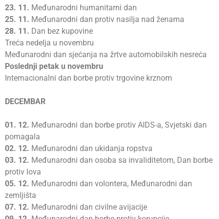
23.
11.
Međunarodni humanitarni dan
25.
11.
Međunarodni dan protiv nasilja nad ženama
28.
11.
Dan bez kupovine
Treća nedelja u novembru
Međunarodni dan sjećanja na žrtve automobilskih nesreća
Poslednji
petak u novembru
Internacionalni dan borbe protiv trgovine krznom
DECEMBAR
01.
12.
Međunarodni dan borbe protiv AIDS-a, Svjetski dan
pomagala
02.
12.
Međunarodni dan ukidanja ropstva
03.
12.
Međunarodni dan osoba sa invaliditetom, Dan borbe
protiv lova
05.
12.
Međunarodni dan volontera, Međunarodni dan
zemljišta
07.
12.
Međunarodni dan civilne avijacije
09.
12.
Međunarodni dan borbe protiv korupcije