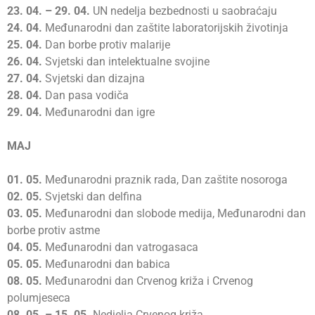
23.
04. – 29. 04.
UN nedelja bezbednosti u saobraćaju
24.
04.
Međunarodni dan zaštite laboratorijskih životinja
25.
04.
Dan borbe protiv malarije
26.
04.
Svjetski dan intelektualne svojine
27.
04.
Svjetski dan dizajna
28.
04.
Dan pasa vodiča
29.
04.
Međunarodni dan igre
MAJ
01.
05.
Međunarodni praznik rada, Dan zaštite nosoroga
02.
05.
Svjetski dan delfina
03.
05.
Međunarodni dan slobode medija, Međunarodni dan
borbe protiv astme
04.
05.
Međunarodni dan vatrogasaca
05.
05.
Međunarodni dan babica
08.
05.
Međunarodni dan Crvenog križa i Crvenog
polumjeseca
08.
05. –
15. 05.
Nedjelja Crvenog križa