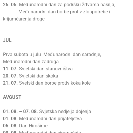
26.
06.
Međunarodni dan za podršku žrtvama nasilja,
Međunarodni dan borbe protiv zloupotrebe i
krijumčarenja droge
JUL
Prva subota u julu Međunarodni dan saradnje,
Međunarodni dan zadruga
11.
07.
Svjetski dan stanovništva
20.
07.
Svjetski dan skoka
21.
07.
Svetski dan borbe protiv koka kole
AVGUST
01.
08. – 07. 08.
Svjetska nedjelja dojenja
01.
08.
Međunarodni dan prijateljstva
06.
08.
Dan Hirošime
09.
08.
Međunarodni dan siromašnih