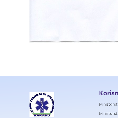
Korisn
Ministarst
Ministars