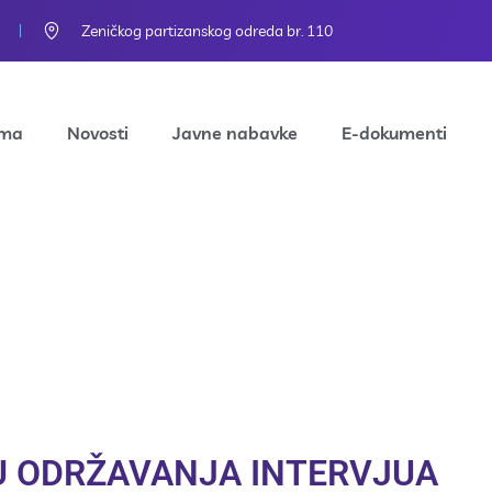
Zeničkog partizanskog odreda br. 110
ama
Novosti
Javne nabavke
E-dokumenti
U ODRŽAVANJA INTERVJUA