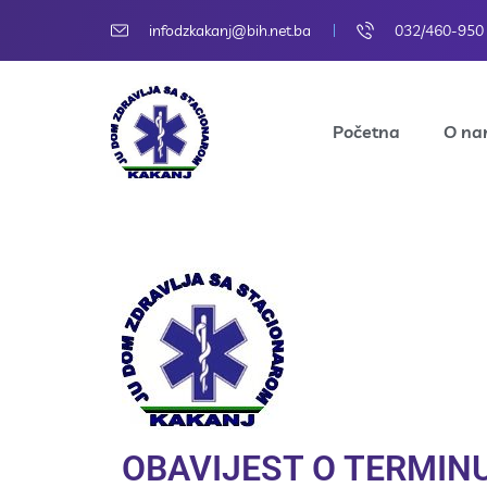
infodzkakanj@bih.net.ba
032/460-950
Početna
O n
OBAVIJEST O TERMIN