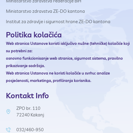
Ministarstvo zdravstva Federacije BiH
Ministarstvo zdravstva ZE-DO kantona
Institut za zdravlje i sigurnost hrane ZE-DO kantona
Politika kolačića
Web stranica Ustanove
koristi isključivo nužne (tehničke) kolačiće koji
su potrebni za:
osnovno funkcionisanje web stranice,
sigurnost sistema,
pravilno
prikazivanje sadržaja.
Web stranica Ustanova ne
koristi kolačiće u svrhu:
analize
posjećenosti,
marketinga,
profiliranja korisnika.
Kontakt Info
ZPO br. 110
72240 Kakanj
032/460-950