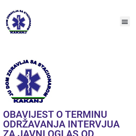
OBAVIJEST O TERMINU
ODRŽAVANJA INTERVJUA
ZA JAVNI OGLAS OD