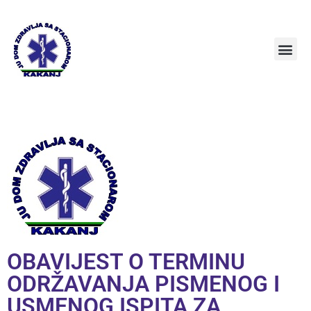
OBAVIJEST O TERMINU
ODRŽAVANJA PISMENOG I
USMENOG ISPITA ZA