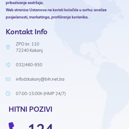
prikazivanje sadržaja.
Web stranica Ustanova ne
koristi kolačiće u svrhu:
analize
posjećenosti,
marketinga,
profiliranja korisnika.
Kontakt Info
ZPO br. 110
72240 Kakanj
032/460-950
infodzkakanj@bih.net.ba
07:00-15:00h (HMP 24/7)
HITNI POZIVI